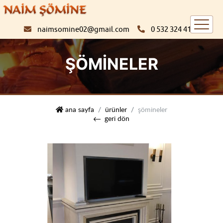
naimsomine02@gmail.com
0 532 324 4198
ŞÖMINELER
naim şömine
ana sayfa
ürünler
şömineler
geri dön